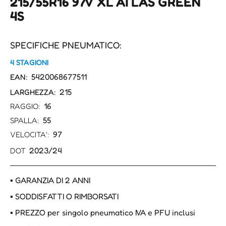
215/55R16 97V XL ATLAS GREEN
4S
SPECIFICHE PNEUMATICO:
4 STAGIONI
5420068677511
EAN:
215
LARGHEZZA:
16
RAGGIO:
55
SPALLA:
97
VELOCITA':
2023/24
DOT
▪ GARANZIA DI 2 ANNI
▪ SODDISFATTI O RIMBORSATI
▪ PREZZO per singolo pneumatico IVA e PFU inclusi