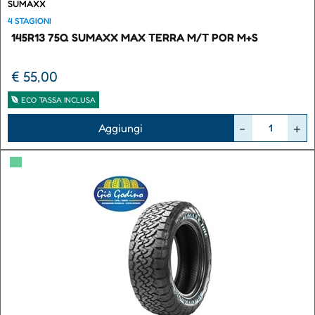
SUMAXX
4 STAGIONI
145R13 75Q SUMAXX MAX TERRA M/T POR M+S
€ 55,00
ECO TASSA INCLUSA
Quantità
Aggiungi
▀