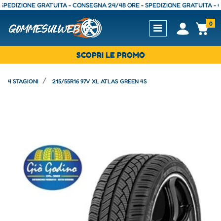
DIZIONE GRATUITA - CONSEGNA 24/48 ORE - SPEDIZIONE GRATUITA - CONS
0
Open
Op
SCOPRI LE PROMO
4 STAGIONI
215/55R16 97V XL ATLAS GREEN 4S