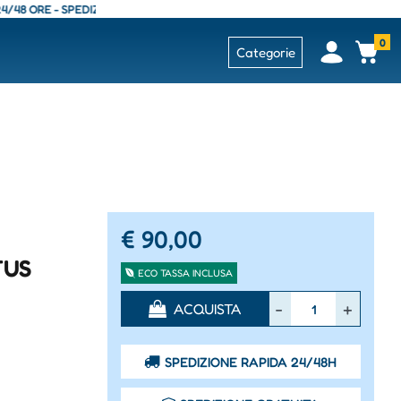
E - SPEDIZIONE GRATUITA - CONSEGNA 24/48 ORE - SPEDIZIONE GRATUITA
0
Open
Op
Categorie
€ 90,00
TUS
ECO TASSA INCLUSA
Quantità
ACQUISTA
SPEDIZIONE RAPIDA 24/48H