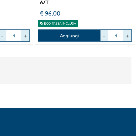
A/T
€ 96,00
ECO TASSA INCLUSA
Quantità
Aggiungi