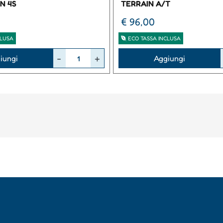
N 4S
TERRAIN A/T
€ 96,00
CLUSA
ECO TASSA INCLUSA
Quantità
iungi
Aggiungi