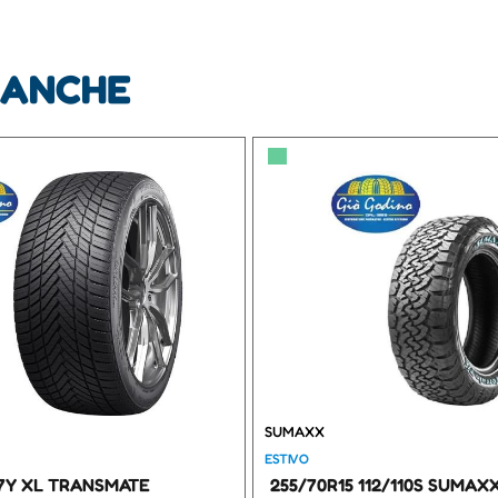
 ANCHE
▀
SUMAXX
ESTIVO
97Y XL TRANSMATE
255/70R15 112/110S SUMAX