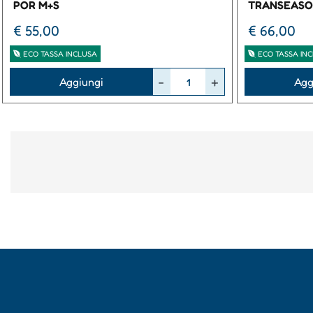
POR M+S
TRANSEASO
€ 55,00
€ 66,00
ECO TASSA INCLUSA
ECO TASSA IN
Quantità
Quantità
Aggiungi
Agg