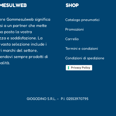
MESULWEB
SHOP
ere Gommesulweb significa
Catalogo pneumatici
rsi a un partner che mette
Promozioni
mo posto la vostra
zza e soddisfazione. La
Carrello
 vasta selezione include i
Termini e condizioni
ri marchi del settore,
endovi sempre prodotti di
Condizioni di spedizione
ualità.
Privacy Policy
GIOGODINO S.R.L. - P.I.
02553970795