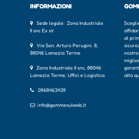
INFORMAZIONI
GOM
Sede legale: Zona Industriale
Scegli
II snc Ex sir
affida
al pri
Via Sen. Arturo Perugini, 8,
sicure
88046 Lamezia Terme
nostra
miglio
Zona Industriale II snc, 88046
garant
Lamezia Terme, Uffici e Logistica
alta q
0968463439
info@gommesulweb.it