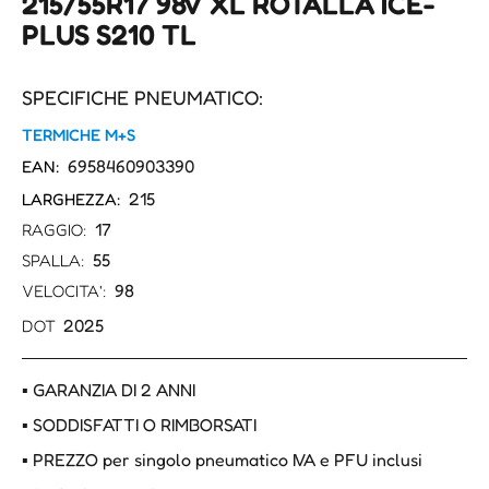
215/55R17 98V XL ROTALLA ICE-
PLUS S210 TL
SPECIFICHE PNEUMATICO:
TERMICHE M+S
6958460903390
EAN:
215
LARGHEZZA:
17
RAGGIO:
55
SPALLA:
98
VELOCITA':
2025
DOT
▪ GARANZIA DI 2 ANNI
▪ SODDISFATTI O RIMBORSATI
▪ PREZZO per singolo pneumatico IVA e PFU inclusi