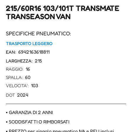
215/60R16 103/101T TRANSMATE
TRANSEASON VAN
SPECIFICHE PNEUMATICO:
TRASPORTO LEGGERO
6942163618811
EAN:
215
LARGHEZZA:
16
RAGGIO:
60
SPALLA:
103
VELOCITA':
2024
DOT
▪ GARANZIA DI 2 ANNI
▪ SODDISFATTI O RIMBORSATI
▪ PREZZO per singolo pneumatico IVA e PFU inclusi