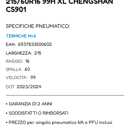
215/60R16 99H XL CHENGSHAN
CS901
SPECIFICHE PNEUMATICO:
TERMICHE M+S
6937833500602
EAN:
215
LARGHEZZA:
16
RAGGIO:
60
SPALLA:
99
VELOCITA':
2023/2024
DOT
▪ GARANZIA DI 2 ANNI
▪ SODDISFATTI O RIMBORSATI
▪ PREZZO per singolo pneumatico IVA e PFU inclusi