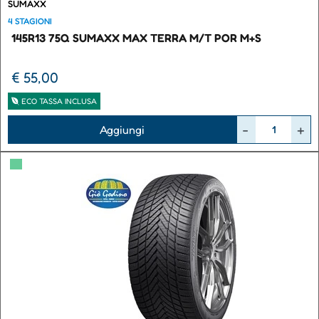
SUMAXX
4 STAGIONI
145R13 75Q SUMAXX MAX TERRA M/T POR M+S
€ 55,00
ECO TASSA INCLUSA
Quantità
Aggiungi
▀