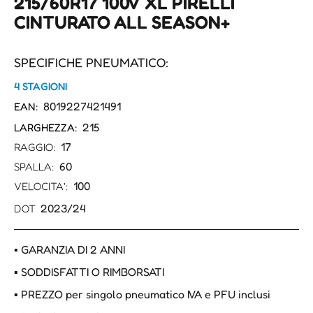
215/60R17 100V XL PIRELLI
CINTURATO ALL SEASON+
SPECIFICHE PNEUMATICO:
4 STAGIONI
8019227421491
EAN:
215
LARGHEZZA:
17
RAGGIO:
60
SPALLA:
100
VELOCITA':
2023/24
DOT
▪ GARANZIA DI 2 ANNI
▪ SODDISFATTI O RIMBORSATI
▪ PREZZO per singolo pneumatico IVA e PFU inclusi