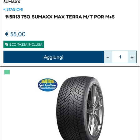
SUMAXX
4 STAGIONI
145R13 75Q SUMAXX MAX TERRA M/T POR M+S
€ 55,00
ECO TASSA INCLUSA
Quantità
Aggiungi
▀