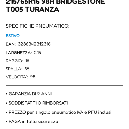
215/65R16 98H BRIDGESTONE
T005 TURANZA
SPECIFICHE PNEUMATICO:
ESTIVO
3286342312316
EAN:
215
LARGHEZZA:
16
RAGGIO:
65
SPALLA:
98
VELOCITA':
▪ GARANZIA DI 2 ANNI
▪ SODDISFATTI O RIMBORSATI
▪ PREZZO per singolo pneumatico IVA e PFU inclusi
▪ PAGA in tutta sicurezza