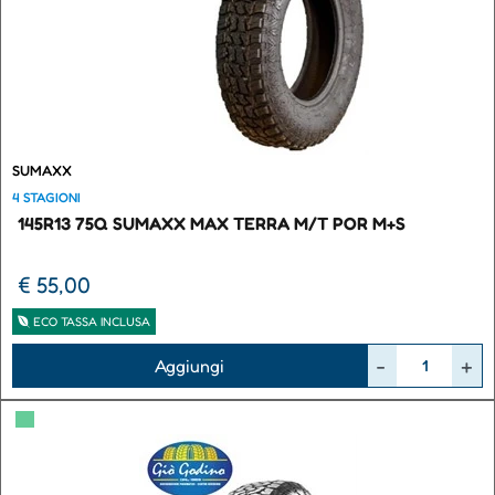
SUMAXX
4 STAGIONI
145R13 75Q SUMAXX MAX TERRA M/T POR M+S
€ 55,00
ECO TASSA INCLUSA
Quantità
Aggiungi
▀