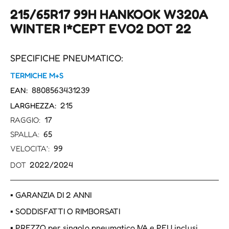
215/65R17 99H HANKOOK W320A
WINTER I*CEPT EVO2 DOT 22
SPECIFICHE PNEUMATICO:
TERMICHE M+S
8808563431239
EAN:
215
LARGHEZZA:
17
RAGGIO:
65
SPALLA:
99
VELOCITA':
2022/2024
DOT
▪ GARANZIA DI 2 ANNI
▪ SODDISFATTI O RIMBORSATI
▪ PREZZO per singolo pneumatico IVA e PFU inclusi