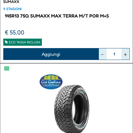
SUMAXX
4 STAGIONI
145R13 75Q SUMAXX MAX TERRA M/T POR M+S
€ 55,00
ECO TASSA INCLUSA
Quantità
Aggiungi
▀