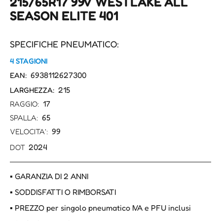
215/65R17 99V WESTLAKE ALL
SEASON ELITE 401
SPECIFICHE PNEUMATICO:
4 STAGIONI
6938112627300
EAN:
215
LARGHEZZA:
17
RAGGIO:
65
SPALLA:
99
VELOCITA':
2024
DOT
▪ GARANZIA DI 2 ANNI
▪ SODDISFATTI O RIMBORSATI
▪ PREZZO per singolo pneumatico IVA e PFU inclusi