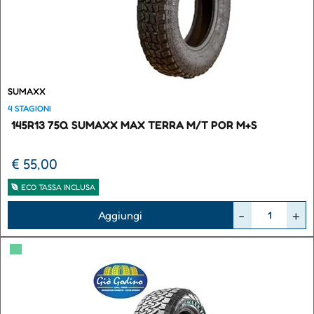
SUMAXX
4 STAGIONI
145R13 75Q SUMAXX MAX TERRA M/T POR M+S
€ 55,00
ECO TASSA INCLUSA
Quantità
Aggiungi
▀