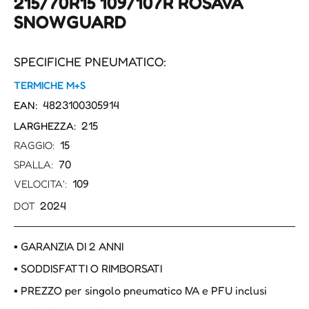
215/70R15 109/107R ROSAVA
SNOWGUARD
SPECIFICHE PNEUMATICO:
TERMICHE M+S
4823100305914
EAN:
215
LARGHEZZA:
15
RAGGIO:
70
SPALLA:
109
VELOCITA':
2024
DOT
▪ GARANZIA DI 2 ANNI
▪ SODDISFATTI O RIMBORSATI
▪ PREZZO per singolo pneumatico IVA e PFU inclusi