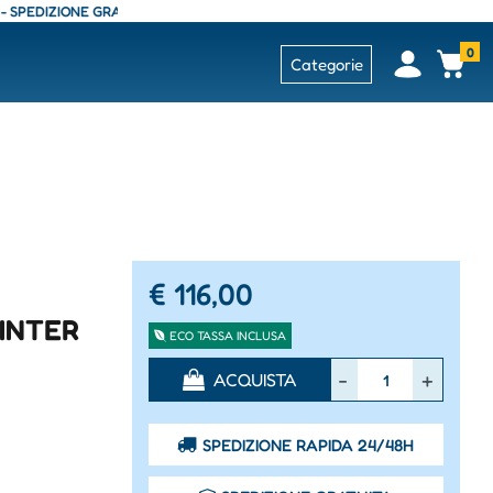
EDIZIONE GRATUITA - CONSEGNA 24/48 ORE - SPEDIZIONE GRATUITA - CON
0
Open
Op
Categorie
€ 116,00
WINTER
ECO TASSA INCLUSA
Quantità
ACQUISTA
SPEDIZIONE RAPIDA 24/48H