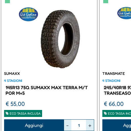
▀
▀
SUMAXX
TRANSMATE
4 STAGIONI
4 STAGIONI
145R13 75Q SUMAXX MAX TERRA M/T
245/40R18 
POR M+S
TRANSEASO
€ 55,00
€ 66,00
ECO TASSA INCLUSA
ECO TASSA IN
Quantità
Quantità
Aggiungi
Agg