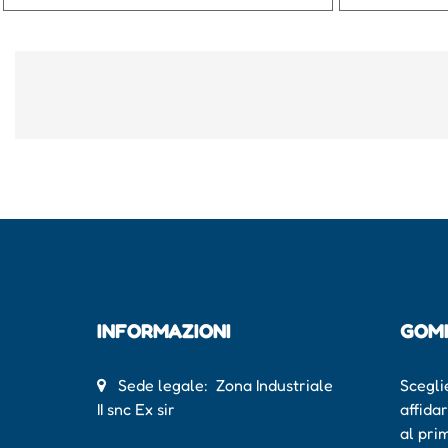
INFORMAZIONI
GOM
Sede legale: Zona Industriale
Scegli
II snc Ex sir
affida
al pri