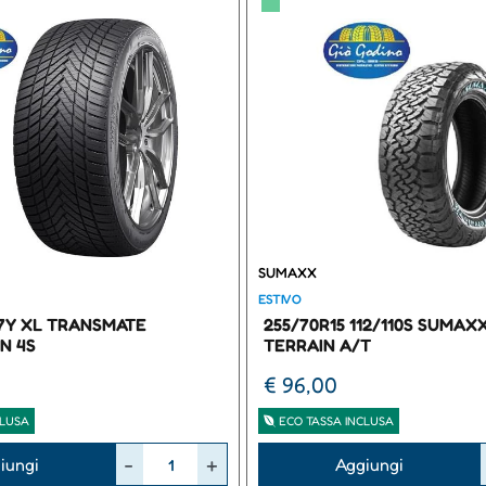
▀
SUMAXX
ESTIVO
97Y XL TRANSMATE
255/70R15 112/110S SUMAX
N 4S
TERRAIN A/T
€ 96,00
CLUSA
ECO TASSA INCLUSA
Quantità
iungi
Aggiungi