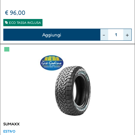
€ 96,00
ECO TASSA INCLUSA
Quantità
Aggiungi
▀
SUMAXX
ESTIVO