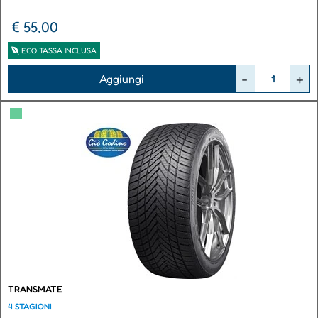
€ 55,00
ECO TASSA INCLUSA
Quantità
Aggiungi
▀
TRANSMATE
4 STAGIONI