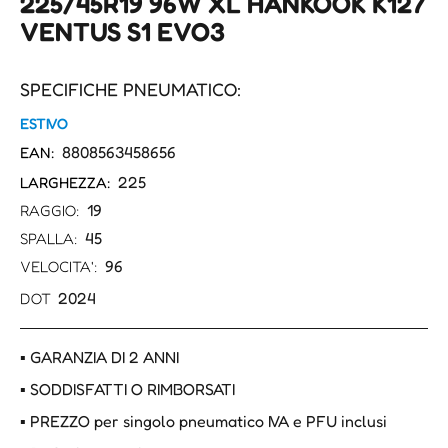
225/45R19 96W XL HANKOOK K127
VENTUS S1 EVO3
SPECIFICHE PNEUMATICO:
ESTIVO
8808563458656
EAN:
225
LARGHEZZA:
19
RAGGIO:
45
SPALLA:
96
VELOCITA':
2024
DOT
▪ GARANZIA DI 2 ANNI
▪ SODDISFATTI O RIMBORSATI
▪ PREZZO per singolo pneumatico IVA e PFU inclusi