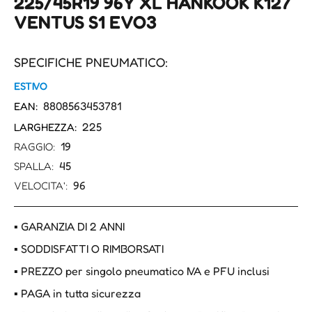
225/45R19 96Y XL HANKOOK K127
VENTUS S1 EVO3
SPECIFICHE PNEUMATICO:
ESTIVO
8808563453781
EAN:
225
LARGHEZZA:
19
RAGGIO:
45
SPALLA:
96
VELOCITA':
▪ GARANZIA DI 2 ANNI
▪ SODDISFATTI O RIMBORSATI
▪ PREZZO per singolo pneumatico IVA e PFU inclusi
▪ PAGA in tutta sicurezza