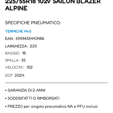
225/55R18 102V SAILUN BLAZER
ALPINE
SPECIFICHE PNEUMATICO:
TERMICHE M+S
6959655443486
EAN:
225
LARGHEZZA:
18
RAGGIO:
55
SPALLA:
102
VELOCITA':
2024
DOT
▪ GARANZIA DI 2 ANNI
▪ SODDISFATTI O RIMBORSATI
▪ PREZZO per singolo pneumatico IVA e PFU inclusi