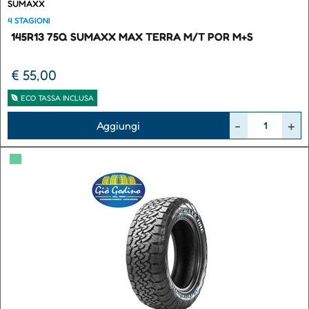
SUMAXX
4 STAGIONI
145R13 75Q SUMAXX MAX TERRA M/T POR M+S
€ 55,00
ECO TASSA INCLUSA
Quantità
Aggiungi
▀