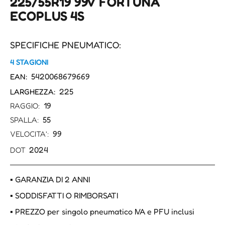
225/55R19 99V FORTUNA
ECOPLUS 4S
SPECIFICHE PNEUMATICO:
4 STAGIONI
5420068679669
EAN:
225
LARGHEZZA:
19
RAGGIO:
55
SPALLA:
99
VELOCITA':
2024
DOT
▪ GARANZIA DI 2 ANNI
▪ SODDISFATTI O RIMBORSATI
▪ PREZZO per singolo pneumatico IVA e PFU inclusi