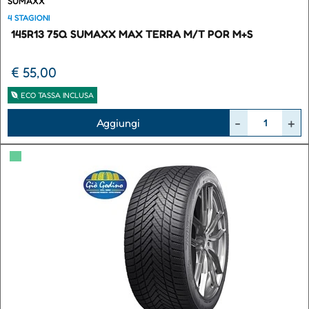
SUMAXX
4 STAGIONI
145R13 75Q SUMAXX MAX TERRA M/T POR M+S
€ 55,00
ECO TASSA INCLUSA
Quantità
Aggiungi
▀