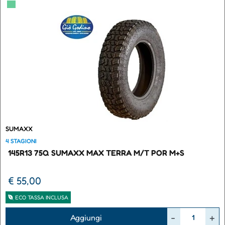
▀
SUMAXX
4 STAGIONI
145R13 75Q SUMAXX MAX TERRA M/T POR M+S
€ 55,00
ECO TASSA INCLUSA
Quantità
Aggiungi