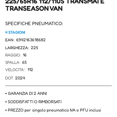
225/65R16 112/110S TRANSMATE
TRANSEASON VAN
SPECIFICHE PNEUMATICO:
4 STAGIONI
6942163618682
EAN:
225
LARGHEZZA:
16
RAGGIO:
65
SPALLA:
112
VELOCITA':
2024
DOT
▪ GARANZIA DI 2 ANNI
▪ SODDISFATTI O RIMBORSATI
▪ PREZZO per singolo pneumatico IVA e PFU inclusi