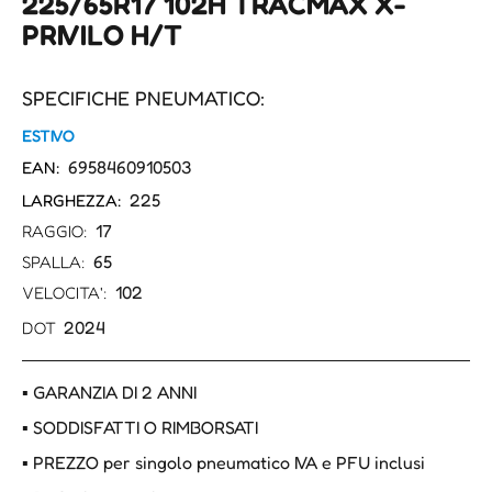
225/65R17 102H TRACMAX X-
PRIVILO H/T
SPECIFICHE PNEUMATICO:
ESTIVO
6958460910503
EAN:
225
LARGHEZZA:
17
RAGGIO:
65
SPALLA:
102
VELOCITA':
2024
DOT
▪ GARANZIA DI 2 ANNI
▪ SODDISFATTI O RIMBORSATI
▪ PREZZO per singolo pneumatico IVA e PFU inclusi