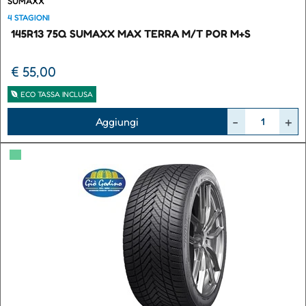
SUMAXX
4 STAGIONI
145R13 75Q SUMAXX MAX TERRA M/T POR M+S
€ 55,00
ECO TASSA INCLUSA
Quantità
Aggiungi
▀