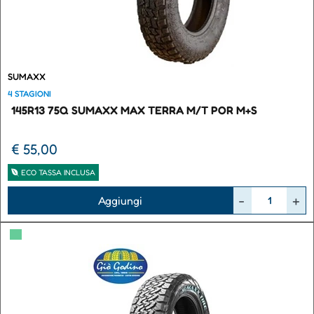
SUMAXX
4 STAGIONI
145R13 75Q SUMAXX MAX TERRA M/T POR M+S
€ 55,00
ECO TASSA INCLUSA
Quantità
Aggiungi
▀