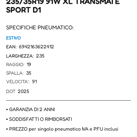
235/35R19 91W XL TRANSMATE
SPORT D1
SPECIFICHE PNEUMATICO:
ESTIVO
6942163622412
EAN:
235
LARGHEZZA:
19
RAGGIO:
35
SPALLA:
91
VELOCITA':
2025
DOT
▪ GARANZIA DI 2 ANNI
▪ SODDISFATTI O RIMBORSATI
▪ PREZZO per singolo pneumatico IVA e PFU inclusi