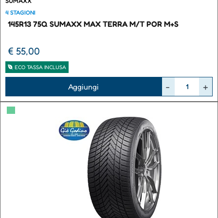
SUMAXX
4 STAGIONI
145R13 75Q SUMAXX MAX TERRA M/T POR M+S
€ 55,00
ECO TASSA INCLUSA
Quantità
Aggiungi
▀