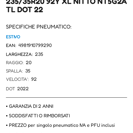
235/35R20 92Y XL NITTO NT5G2A
TL DOT 22
SPECIFICHE PNEUMATICO:
ESTIVO
4981910799290
EAN:
235
LARGHEZZA:
20
RAGGIO:
35
SPALLA:
92
VELOCITA':
2022
DOT
▪ GARANZIA DI 2 ANNI
▪ SODDISFATTI O RIMBORSATI
▪ PREZZO per singolo pneumatico IVA e PFU inclusi