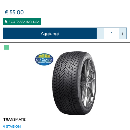
€ 55,00
ECO TASSA INCLUSA
Quantità
Aggiungi
▀
TRANSMATE
4 STAGIONI