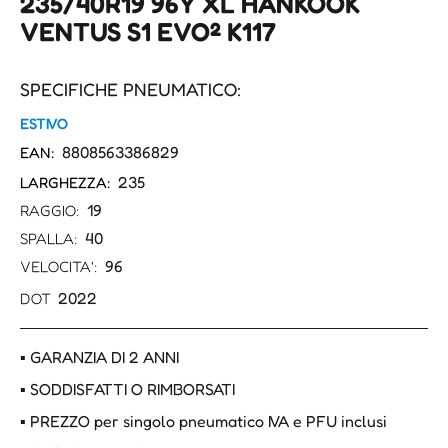
235/40R19 96Y XL HANKOOK
VENTUS S1 EVO² K117
SPECIFICHE PNEUMATICO:
ESTIVO
8808563386829
EAN:
235
LARGHEZZA:
19
RAGGIO:
40
SPALLA:
96
VELOCITA':
2022
DOT
▪ GARANZIA DI 2 ANNI
▪ SODDISFATTI O RIMBORSATI
▪ PREZZO per singolo pneumatico IVA e PFU inclusi