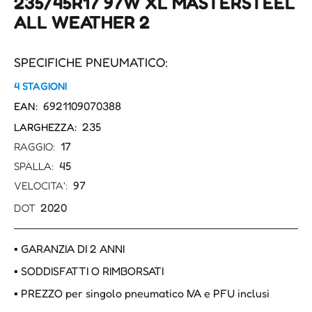
235/45R17 97W XL MASTERSTEEL
ALL WEATHER 2
SPECIFICHE PNEUMATICO:
4 STAGIONI
6921109070388
EAN:
235
LARGHEZZA:
17
RAGGIO:
45
SPALLA:
97
VELOCITA':
2020
DOT
▪ GARANZIA DI 2 ANNI
▪ SODDISFATTI O RIMBORSATI
▪ PREZZO per singolo pneumatico IVA e PFU inclusi