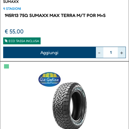
SUMAXX
4 STAGIONI
145R13 75Q SUMAXX MAX TERRA M/T POR M+S
€ 55,00
ECO TASSA INCLUSA
Quantità
Aggiungi
▀