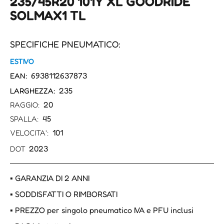
235/45R20 101Y XL GOODRIDE
SOLMAX1 TL
SPECIFICHE PNEUMATICO:
ESTIVO
6938112637873
EAN:
235
LARGHEZZA:
20
RAGGIO:
45
SPALLA:
101
VELOCITA':
2023
DOT
▪ GARANZIA DI 2 ANNI
▪ SODDISFATTI O RIMBORSATI
▪ PREZZO per singolo pneumatico IVA e PFU inclusi