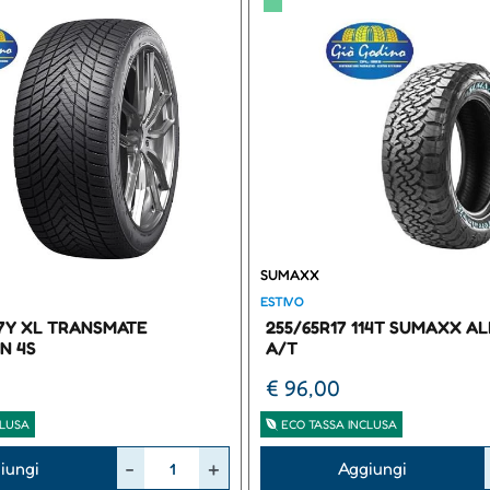
▀
SUMAXX
ESTIVO
97Y XL TRANSMATE
255/65R17 114T SUMAXX A
N 4S
A/T
€ 96,00
CLUSA
ECO TASSA INCLUSA
Quantità
iungi
Aggiungi