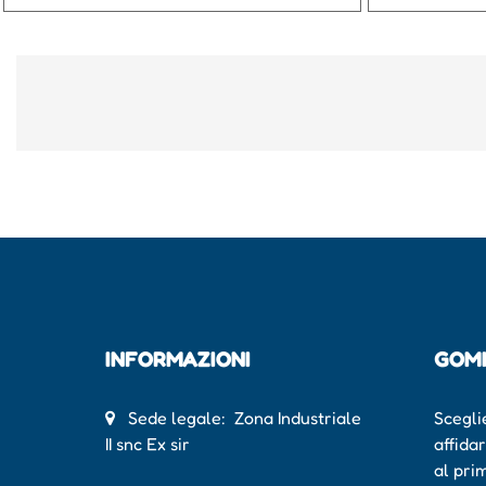
INFORMAZIONI
GOM
Sede legale: Zona Industriale
Scegli
II snc Ex sir
affida
al pri