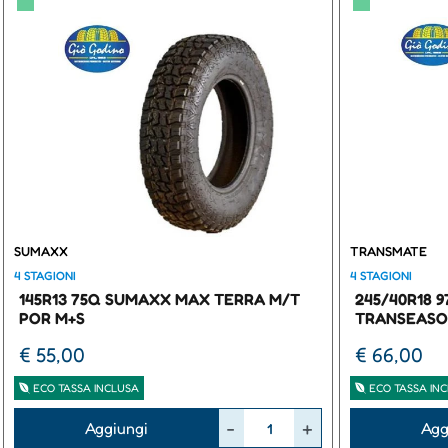
▀
▀
SUMAXX
TRANSMATE
4 STAGIONI
4 STAGIONI
145R13 75Q SUMAXX MAX TERRA M/T
245/40R18 
POR M+S
TRANSEASO
€ 55,00
€ 66,00
ECO TASSA INCLUSA
ECO TASSA IN
Quantità
Quantità
Aggiungi
Agg