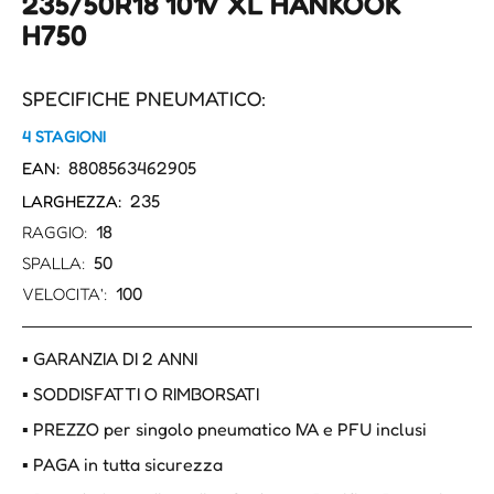
235/50R18 101V XL HANKOOK
H750
SPECIFICHE PNEUMATICO:
4 STAGIONI
8808563462905
EAN:
235
LARGHEZZA:
18
RAGGIO:
50
SPALLA:
100
VELOCITA':
▪ GARANZIA DI 2 ANNI
▪ SODDISFATTI O RIMBORSATI
▪ PREZZO per singolo pneumatico IVA e PFU inclusi
▪ PAGA in tutta sicurezza