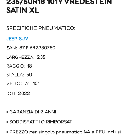
235/50R18 101Y VREDESTEIN
SATIN XL
SPECIFICHE PNEUMATICO:
JEEP-SUV
8714692330780
EAN:
235
LARGHEZZA:
18
RAGGIO:
50
SPALLA:
101
VELOCITA':
2022
DOT
▪ GARANZIA DI 2 ANNI
▪ SODDISFATTI O RIMBORSATI
▪ PREZZO per singolo pneumatico IVA e PFU inclusi