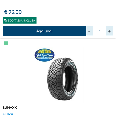
€ 96,00
ECO TASSA INCLUSA
Quantità
Aggiungi
▀
SUMAXX
ESTIVO