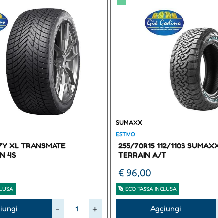
▀
SUMAXX
ESTIVO
97Y XL TRANSMATE
255/70R15 112/110S SUMAX
N 4S
TERRAIN A/T
€ 96,00
CLUSA
ECO TASSA INCLUSA
Quantità
iungi
Aggiungi