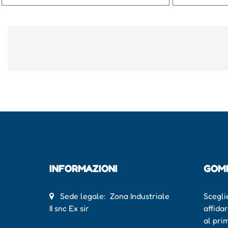
INFORMAZIONI
GOM
Sede legale: Zona Industriale
Scegli
II snc Ex sir
affida
al pri