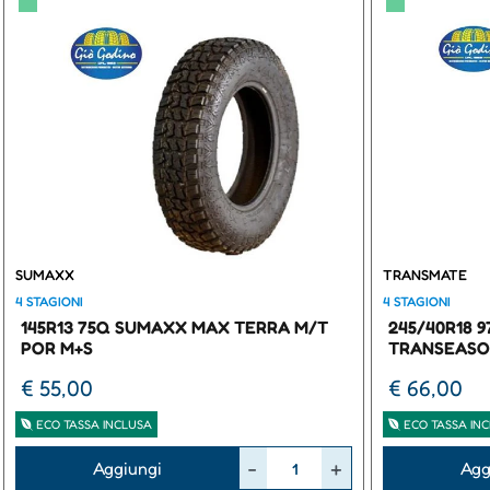
▀
▀
SUMAXX
TRANSMATE
4 STAGIONI
4 STAGIONI
145R13 75Q SUMAXX MAX TERRA M/T
245/40R18 
POR M+S
TRANSEASO
€ 55,00
€ 66,00
ECO TASSA INCLUSA
ECO TASSA IN
Quantità
Quantità
Aggiungi
Agg