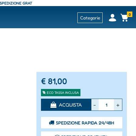
ZIONE GRATUITA - CONSEGNA 24/48 ORE - SPEDIZIONE GRATUITA - CONSEG
0
Open
Op
Categorie
€ 81,00
ECO TASSA INCLUSA
Quantità
ACQUISTA
SPEDIZIONE RAPIDA 24/48H