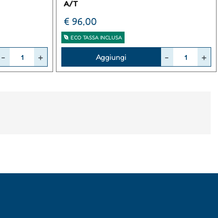
A/T
€ 96,00
ECO TASSA INCLUSA
Quantità
Aggiungi