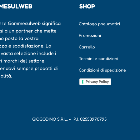
MESULWEB
SHOP
ere Gommesulweb significa
Catalogo pneumatici
rsi a un partner che mette
Promozioni
mo posto la vostra
zza e soddisfazione. La
Carrello
 vasta selezione include i
Termini e condizioni
ri marchi del settore,
endovi sempre prodotti di
Condizioni di spedizione
ualità.
Privacy Policy
GIOGODINO S.R.L. - P.I.
02553970795