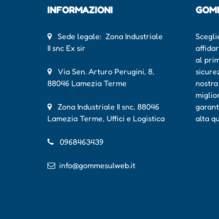
INFORMAZIONI
GOM
Sede legale: Zona Industriale
Scegli
II snc Ex sir
affida
al pri
Via Sen. Arturo Perugini, 8,
sicure
88046 Lamezia Terme
nostra
miglio
Zona Industriale II snc, 88046
garant
Lamezia Terme, Uffici e Logistica
alta q
0968463439
info@gommesulweb.it