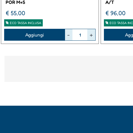
POR M+S
A/T
€ 55,00
€ 96,00
ECO TASSA INCLUSA
ECO TASSA IN
Quantità
Quantità
Aggiungi
Agg