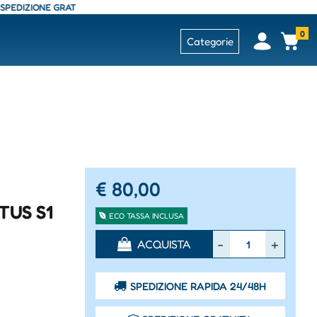
IONE GRATUITA - CONSEGNA 24/48 ORE - SPEDIZIONE GRATUITA - CONSEG
0
Open
Op
Categorie
€ 80,00
TUS S1
ECO TASSA INCLUSA
Quantità
ACQUISTA
SPEDIZIONE RAPIDA 24/48H