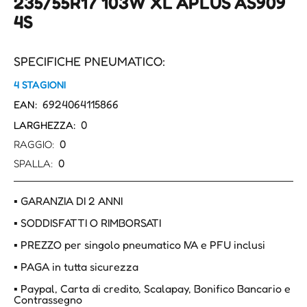
235/55R17 103W XL APLUS AS909
4S
SPECIFICHE PNEUMATICO:
4 STAGIONI
6924064115866
EAN:
0
LARGHEZZA:
0
RAGGIO:
0
SPALLA:
▪ GARANZIA DI 2 ANNI
▪ SODDISFATTI O RIMBORSATI
▪ PREZZO per singolo pneumatico IVA e PFU inclusi
▪ PAGA in tutta sicurezza
▪ Paypal, Carta di credito, Scalapay, Bonifico Bancario e
Contrassegno