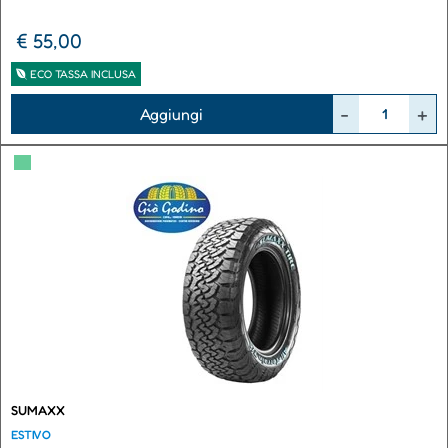
€ 55,00
ECO TASSA INCLUSA
Quantità
Aggiungi
▀
SUMAXX
ESTIVO