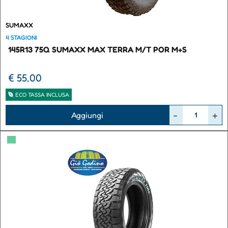
SUMAXX
4 STAGIONI
145R13 75Q SUMAXX MAX TERRA M/T POR M+S
€ 55,00
ECO TASSA INCLUSA
Quantità
Aggiungi
▀