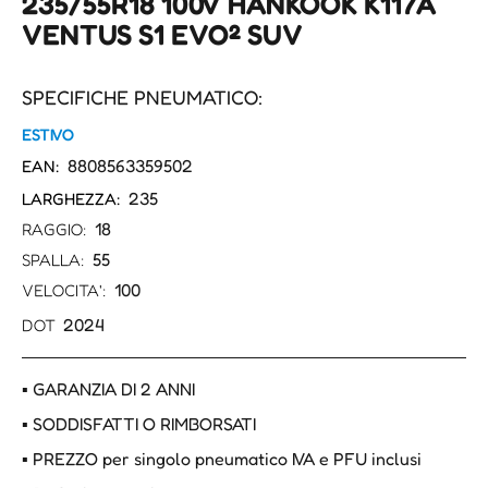
235/55R18 100V HANKOOK K117A
VENTUS S1 EVO² SUV
SPECIFICHE PNEUMATICO:
ESTIVO
8808563359502
EAN:
235
LARGHEZZA:
18
RAGGIO:
55
SPALLA:
100
VELOCITA':
2024
DOT
▪ GARANZIA DI 2 ANNI
▪ SODDISFATTI O RIMBORSATI
▪ PREZZO per singolo pneumatico IVA e PFU inclusi