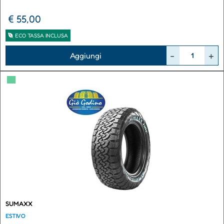
€ 55,00
ECO TASSA INCLUSA
Quantità
Aggiungi
▀
SUMAXX
ESTIVO