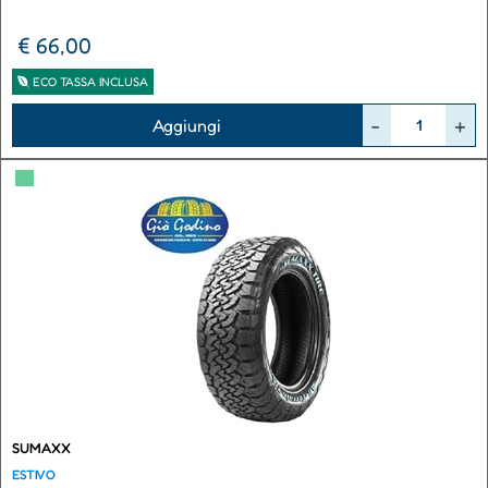
€ 66,00
ECO TASSA INCLUSA
Quantità
Aggiungi
▀
SUMAXX
ESTIVO