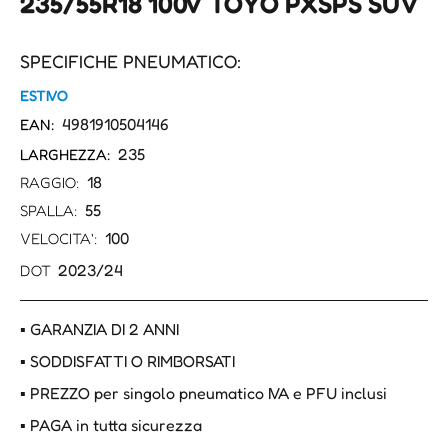
235/55R18 100V TOYO PXSPS SUV
SPECIFICHE PNEUMATICO:
ESTIVO
4981910504146
EAN:
235
LARGHEZZA:
18
RAGGIO:
55
SPALLA:
100
VELOCITA':
2023/24
DOT
▪ GARANZIA DI 2 ANNI
▪ SODDISFATTI O RIMBORSATI
▪ PREZZO per singolo pneumatico IVA e PFU inclusi
▪ PAGA in tutta sicurezza