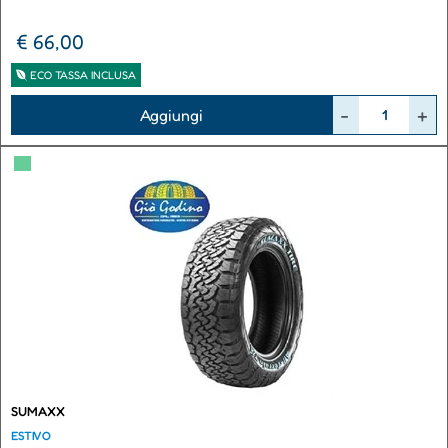
€ 66,00
ECO TASSA INCLUSA
Quantità
Aggiungi
▀
SUMAXX
ESTIVO