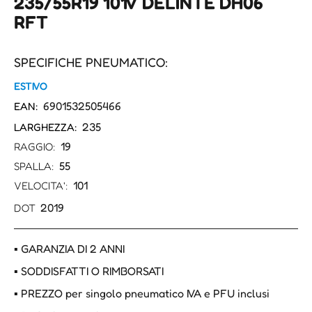
235/55R19 101V DELINTE DH06
RFT
SPECIFICHE PNEUMATICO:
ESTIVO
6901532505466
EAN:
235
LARGHEZZA:
19
RAGGIO:
55
SPALLA:
101
VELOCITA':
2019
DOT
▪ GARANZIA DI 2 ANNI
▪ SODDISFATTI O RIMBORSATI
▪ PREZZO per singolo pneumatico IVA e PFU inclusi