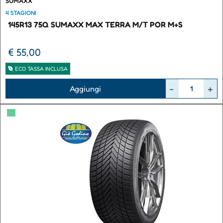
SUMAXX
4 STAGIONI
145R13 75Q SUMAXX MAX TERRA M/T POR M+S
€ 55,00
ECO TASSA INCLUSA
Quantità
Aggiungi
▀