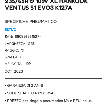
235/65R19 109V XL HANKOOK
VENTUS S1 EVO3 K127A
SPECIFICHE PNEUMATICO:
ESTIVO
8808563515274
EAN:
235
LARGHEZZA:
19
RAGGIO:
65
SPALLA:
109
VELOCITA':
2023
DOT
▪ GARANZIA DI 2 ANNI
▪ SODDISFATTI O RIMBORSATI
▪ PREZZO per singolo pneumatico IVA e PFU inclusi