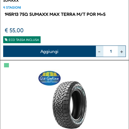
SUMAXX
4 STAGIONI
145R13 75Q SUMAXX MAX TERRA M/T POR M+S
€ 55,00
ECO TASSA INCLUSA
Quantità
Aggiungi
▀