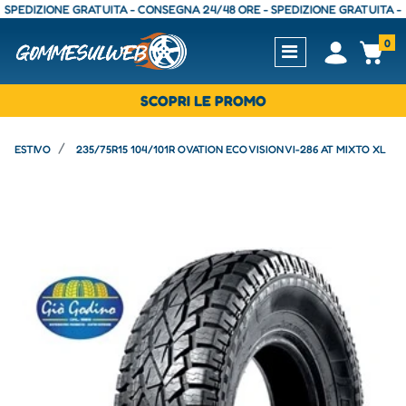
DIZIONE GRATUITA - CONSEGNA 24/48 ORE - SPEDIZIONE GRATUITA - CON
0
Open
Op
SCOPRI LE PROMO
ESTIVO
235/75R15 104/101R OVATION ECO VISION VI-286 AT MIXTO XL