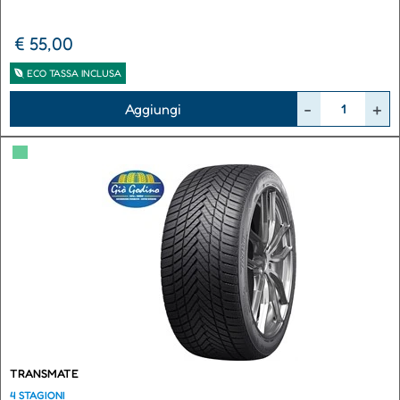
€ 55,00
ECO TASSA INCLUSA
Quantità
Aggiungi
▀
TRANSMATE
4 STAGIONI