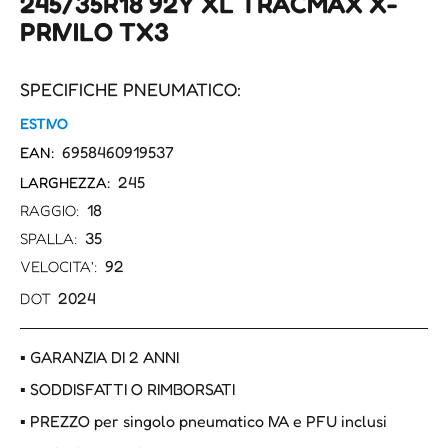
245/35R18 92Y XL TRACMAX X-
PRIVILO TX3
SPECIFICHE PNEUMATICO:
ESTIVO
6958460919537
EAN:
245
LARGHEZZA:
18
RAGGIO:
35
SPALLA:
92
VELOCITA':
2024
DOT
▪ GARANZIA DI 2 ANNI
▪ SODDISFATTI O RIMBORSATI
▪ PREZZO per singolo pneumatico IVA e PFU inclusi