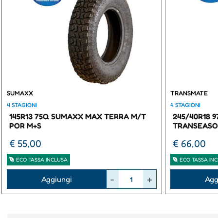
SUMAXX
TRANSMATE
4 STAGIONI
4 STAGIONI
145R13 75Q SUMAXX MAX TERRA M/T
245/40R18 
POR M+S
TRANSEASO
€ 55,00
€ 66,00
ECO TASSA INCLUSA
ECO TASSA IN
Quantità
Quantità
Aggiungi
Agg