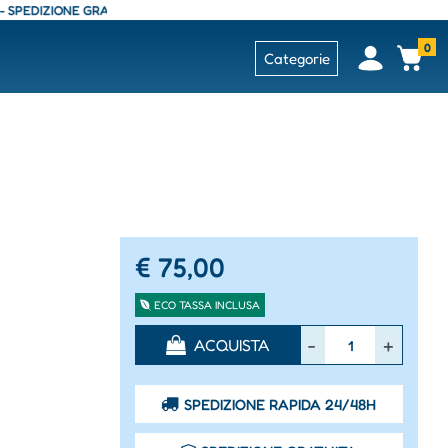
IZIONE GRATUITA - CONSEGNA 24/48 ORE - SPEDIZIONE GRATUITA - CONS
0
Open
Op
Categorie
€ 75,00
ECO TASSA INCLUSA
Quantità
ACQUISTA
SPEDIZIONE RAPIDA 24/48H