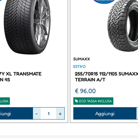
SUMAXX
ESTIVO
97Y XL TRANSMATE
255/70R15 112/110S SUMAX
N 4S
TERRAIN A/T
€ 96,00
CLUSA
ECO TASSA INCLUSA
Quantità
iungi
Aggiungi