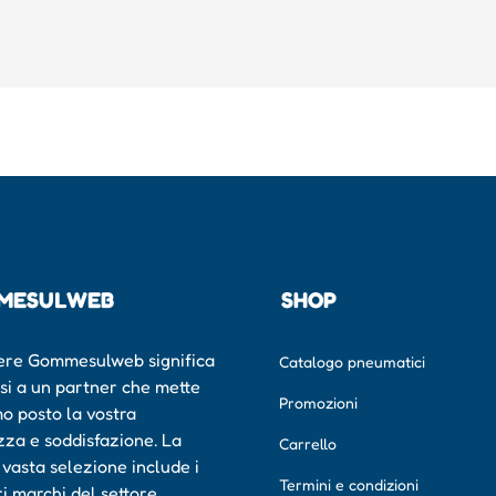
MESULWEB
SHOP
ere Gommesulweb significa
Catalogo pneumatici
rsi a un partner che mette
Promozioni
mo posto la vostra
zza e soddisfazione. La
Carrello
 vasta selezione include i
Termini e condizioni
ri marchi del settore,