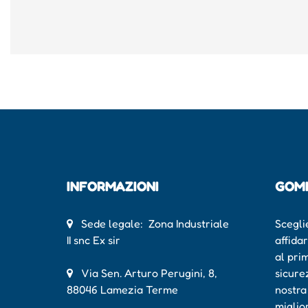
INFORMAZIONI
GOM
Sede legale: Zona Industriale
Scegli
II snc Ex sir
affida
al pri
Via Sen. Arturo Perugini, 8,
sicure
88046 Lamezia Terme
nostra
miglio