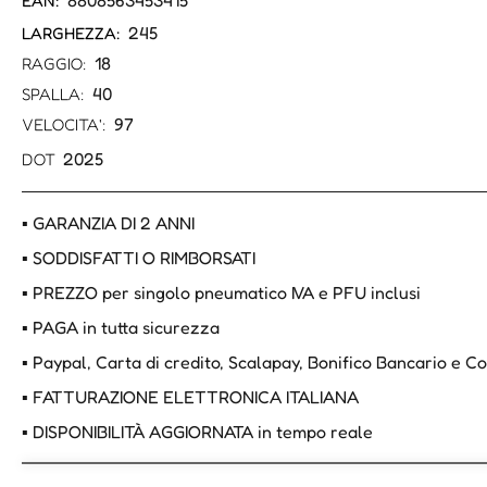
8808563453415
EAN:
245
LARGHEZZA:
18
RAGGIO:
40
SPALLA:
97
VELOCITA':
2025
DOT
▪ GARANZIA DI 2 ANNI
▪ SODDISFATTI O RIMBORSATI
▪ PREZZO per singolo pneumatico IVA e PFU inclusi
▪ PAGA in tutta sicurezza
▪ Paypal, Carta di credito, Scalapay, Bonifico Bancario e 
▪ FATTURAZIONE ELETTRONICA ITALIANA
▪ DISPONIBILITÀ AGGIORNATA in tempo reale