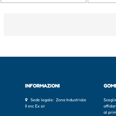
INFORMAZIONI
GOM
Sede legale: Zona Industriale
Scegli
II snc Ex sir
affida
al pri