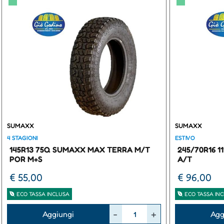
▀
▀
SUMAXX
SUMAXX
4 STAGIONI
ESTIVO
145R13 75Q SUMAXX MAX TERRA M/T
245/70R16 
POR M+S
A/T
€ 55,00
€ 96,00
ECO TASSA INCLUSA
ECO TASSA IN
Quantità
Quantità
Aggiungi
Agg