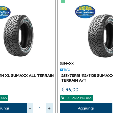
▀
SUMAXX
ESTIVO
111H XL SUMAXX ALL TERRAIN
255/70R15 112/110S SUMAX
TERRAIN A/T
€ 96,00
CLUSA
ECO TASSA INCLUSA
Quantità
iungi
Aggiungi