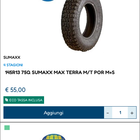
SUMAXX
4 STAGIONI
145R13 75Q SUMAXX MAX TERRA M/T POR M+S
€ 55,00
ECO TASSA INCLUSA
Quantità
Aggiungi
▀