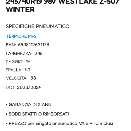
245/40R19 98V WESTLAKE Z-507
WINTER
SPECIFICHE PNEUMATICO:
TERMICHE M+S
6938112631178
EAN:
245
LARGHEZZA:
19
RAGGIO:
40
SPALLA:
98
VELOCITA':
2023/2024
DOT
▪ GARANZIA DI 2 ANNI
▪ SODDISFATTI O RIMBORSATI
▪ PREZZO per singolo pneumatico IVA e PFU inclusi