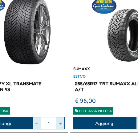
SUMAXX
ESTIVO
97Y XL TRANSMATE
255/65R17 114T SUMAXX A
N 4S
A/T
€ 96,00
CLUSA
ECO TASSA INCLUSA
Quantità
iungi
Aggiungi