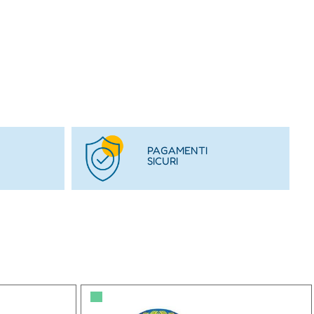
PAGAMENTI
SICURI
▀