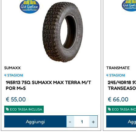
SUMAXX
TRANSMATE
4 STAGIONI
4 STAGIONI
145R13 75Q SUMAXX MAX TERRA M/T
245/40R18 
POR M+S
TRANSEASO
€ 55,00
€ 66,00
ECO TASSA INCLUSA
ECO TASSA IN
Quantità
Quantità
Aggiungi
Agg