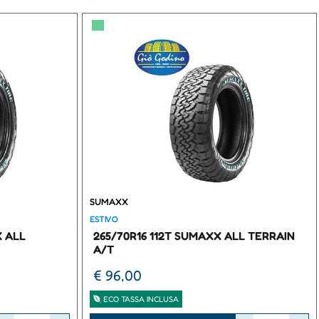
▀
SUMAXX
ESTIVO
X ALL
265/70R16 112T SUMAXX ALL TERRAIN
A/T
€ 96,00
ECO TASSA INCLUSA