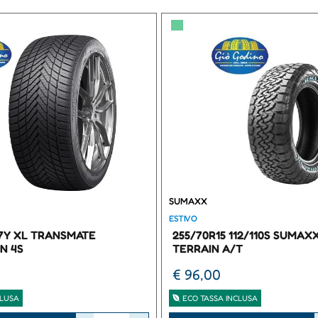
▀
SUMAXX
ESTIVO
97Y XL TRANSMATE
255/70R15 112/110S SUMAX
N 4S
TERRAIN A/T
€ 96,00
CLUSA
ECO TASSA INCLUSA