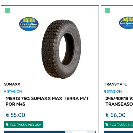
▀
▀
SUMAXX
TRANSMATE
4 STAGIONI
4 STAGIONI
145R13 75Q SUMAXX MAX TERRA M/T
245/40R18 
POR M+S
TRANSEASO
€ 55,00
€ 66,00
ECO TASSA INCLUSA
ECO TASSA IN