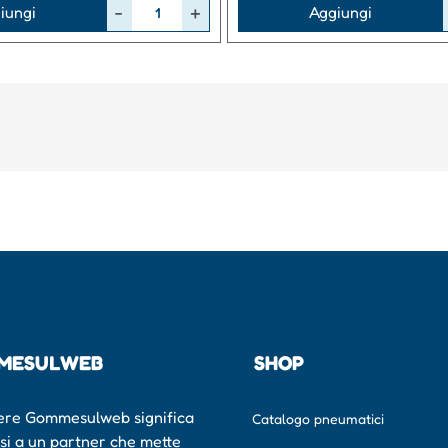
Quantità
iungi
Aggiungi
MESULWEB
SHOP
ere Gommesulweb significa
Catalogo pneumatici
rsi a un partner che mette