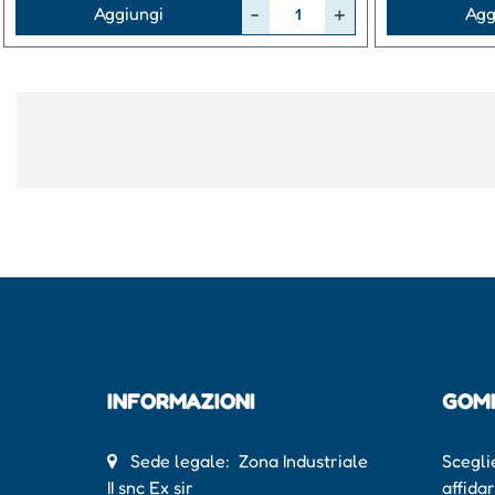
Quantità
Quantità
Aggiungi
Agg
INFORMAZIONI
GOM
Sede legale: Zona Industriale
Scegli
II snc Ex sir
affida