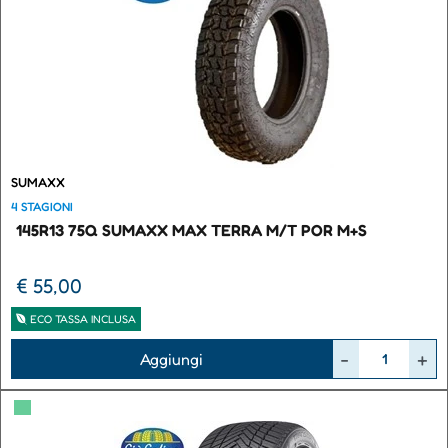
SUMAXX
4 STAGIONI
145R13 75Q SUMAXX MAX TERRA M/T POR M+S
€ 55,00
ECO TASSA INCLUSA
Quantità
Aggiungi
▀