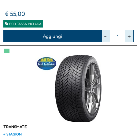
€ 55,00
ECO TASSA INCLUSA
Quantità
Aggiungi
▀
TRANSMATE
4 STAGIONI