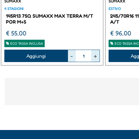
SUMAXX
SUMAXX
4 STAGIONI
ESTIVO
145R13 75Q SUMAXX MAX TERRA M/T
245/70R16 
POR M+S
A/T
€ 55,00
€ 96,00
ECO TASSA INCLUSA
ECO TASSA IN
Quantità
Quantità
Aggiungi
Agg