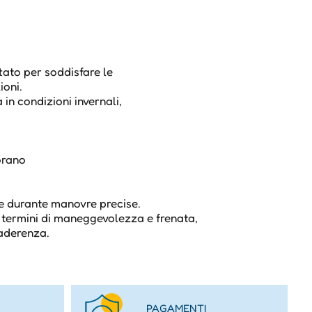
tato per soddisfare le
ioni.
 in condizioni invernali,
orano
à
ce durante manovre precise.
n termini di maneggevolezza e frenata,
'aderenza.
PAGAMENTI