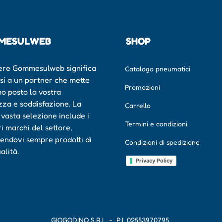
MESULWEB
SHOP
ere Gommesulweb significa
Catalogo pneumatici
rsi a un partner che mette
Promozioni
mo posto la vostra
zza e soddisfazione. La
Carrello
 vasta selezione include i
Termini e condizioni
ri marchi del settore,
endovi sempre prodotti di
Condizioni di spedizione
ualità.
Privacy Policy
GIOGODINO S.R.L. - P.I.
02553970795