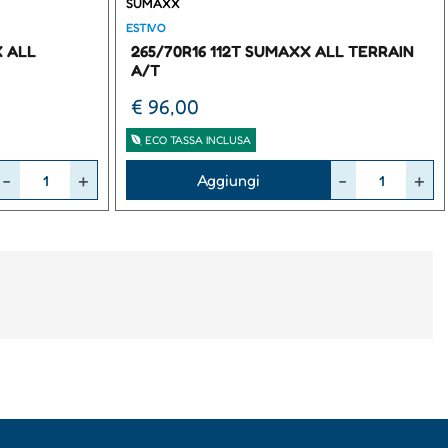
SUMAXX
ESTIVO
X ALL
265/70R16 112T SUMAXX ALL TERRAIN
A/T
€ 96,00
ECO TASSA INCLUSA
Quantità
Aggiungi