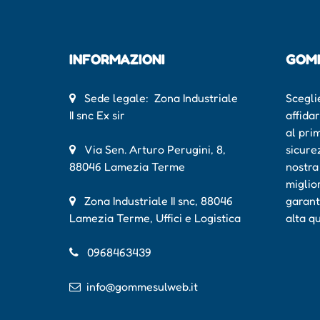
INFORMAZIONI
GOM
Sede legale: Zona Industriale
Scegli
II snc Ex sir
affida
al pri
Via Sen. Arturo Perugini, 8,
sicure
88046 Lamezia Terme
nostra
miglio
Zona Industriale II snc, 88046
garant
Lamezia Terme, Uffici e Logistica
alta q
0968463439
info@gommesulweb.it