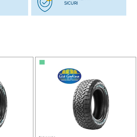
SICURI
▀