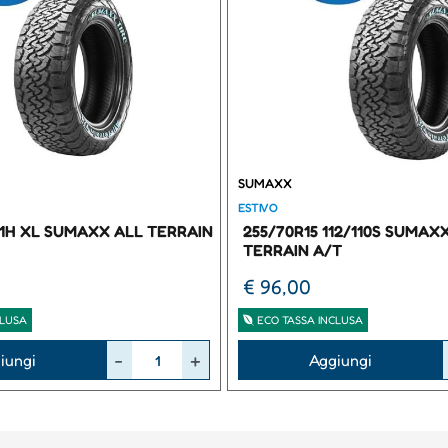
SUMAXX
ESTIVO
111H XL SUMAXX ALL TERRAIN
255/70R15 112/110S SUMAX
TERRAIN A/T
€ 96,00
CLUSA
ECO TASSA INCLUSA
Quantità
iungi
Aggiungi