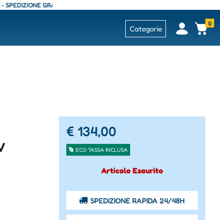
DIZIONE GRATUITA - CONSEGNA 24/48 ORE - SPEDIZIONE GRATUITA - CON
0
Open
Op
Categorie
€ 134,00
V
ECO TASSA INCLUSA
Articolo Esaurito
SPEDIZIONE RAPIDA 24/48H