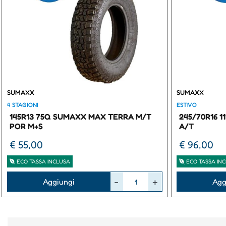
SUMAXX
SUMAXX
4 STAGIONI
ESTIVO
145R13 75Q SUMAXX MAX TERRA M/T
245/70R16 
POR M+S
A/T
€ 55,00
€ 96,00
ECO TASSA INCLUSA
ECO TASSA IN
Quantità
Quantità
Aggiungi
Agg