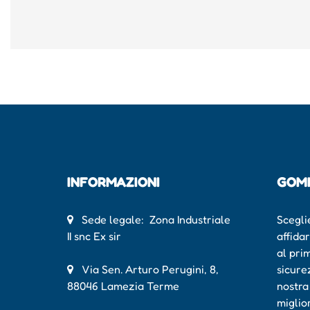
INFORMAZIONI
GOM
Sede legale: Zona Industriale
Scegli
II snc Ex sir
affida
al pri
Via Sen. Arturo Perugini, 8,
sicure
88046 Lamezia Terme
nostra
miglio