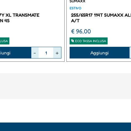
SUMAXX
ESTIVO
97Y XL TRANSMATE
255/65R17 114T SUMAXX A
N 4S
A/T
€ 96,00
CLUSA
ECO TASSA INCLUSA
Quantità
iungi
Aggiungi