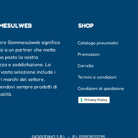
MESULWEB
SHOP
ere Gommesulweb significa
Catalogo pneumatici
rsi a un partner che mette
Promozioni
mo posto la vostra
zza e soddisfazione. La
Carrello
 vasta selezione include i
Termini e condizioni
ri marchi del settore,
endovi sempre prodotti di
Condizioni di spedizione
ualità.
Privacy Policy
GIOGODINO S.R.L. - P.I.
02553970795