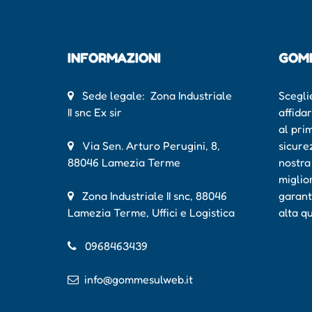
INFORMAZIONI
GOM
Sede legale: Zona Industriale
Scegli
II snc Ex sir
affida
al pri
Via Sen. Arturo Perugini, 8,
sicure
88046 Lamezia Terme
nostra
miglio
Zona Industriale II snc, 88046
garant
Lamezia Terme, Uffici e Logistica
alta q
0968463439
info@gommesulweb.it