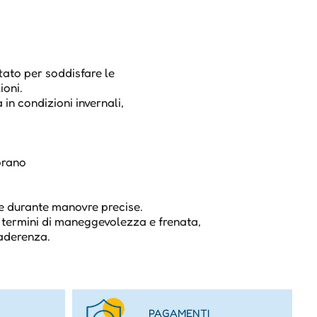
tato per soddisfare le
ioni.
 in condizioni invernali,
orano
à
ce durante manovre precise.
n termini di maneggevolezza e frenata,
'aderenza.
PAGAMENTI