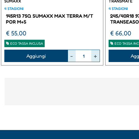
SUMAXX
TRANSMATE
4 STAGIONI
4 STAGIONI
145R13 75Q SUMAXX MAX TERRA M/T
245/40R18 
POR M+S
TRANSEASO
€ 55,00
€ 66,00
ECO TASSA INCLUSA
ECO TASSA IN
Quantità
Quantità
Aggiungi
Agg