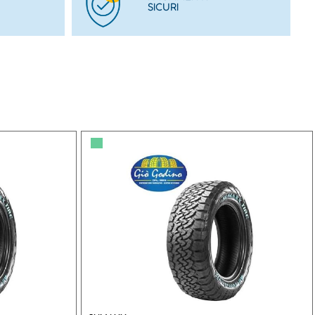
SICURI
▀