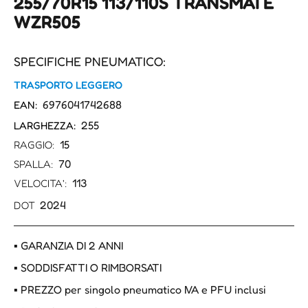
255/70R15 113/110S TRANSMATE
WZR505
SPECIFICHE PNEUMATICO:
TRASPORTO LEGGERO
6976041742688
EAN:
255
LARGHEZZA:
15
RAGGIO:
70
SPALLA:
113
VELOCITA':
2024
DOT
▪ GARANZIA DI 2 ANNI
▪ SODDISFATTI O RIMBORSATI
▪ PREZZO per singolo pneumatico IVA e PFU inclusi