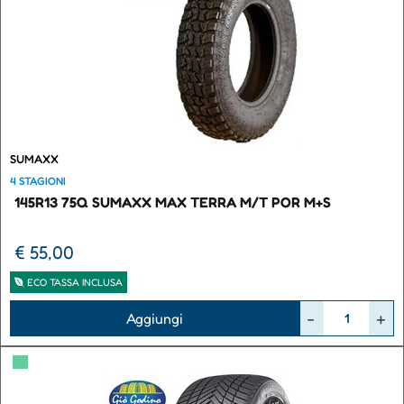
SUMAXX
4 STAGIONI
145R13 75Q SUMAXX MAX TERRA M/T POR M+S
€ 55,00
ECO TASSA INCLUSA
Quantità
Aggiungi
▀