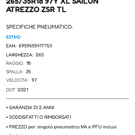
265/35R18 97Y XL SAILUN
ATREZZO ZSR TL
SPECIFICHE PNEUMATICO:
ESTIVO
6959655417753
EAN:
265
LARGHEZZA:
18
RAGGIO:
35
SPALLA:
97
VELOCITA':
2021
DOT
▪ GARANZIA DI 2 ANNI
▪ SODDISFATTI O RIMBORSATI
▪ PREZZO per singolo pneumatico IVA e PFU inclusi