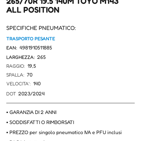
265/70R 19.5 140M TOYO M143
ALL POSITION
SPECIFICHE PNEUMATICO:
TRASPORTO PESANTE
4981910511885
EAN:
265
LARGHEZZA:
19,5
RAGGIO:
70
SPALLA:
140
VELOCITA':
2023/2024
DOT
▪ GARANZIA DI 2 ANNI
▪ SODDISFATTI O RIMBORSATI
▪ PREZZO per singolo pneumatico IVA e PFU inclusi