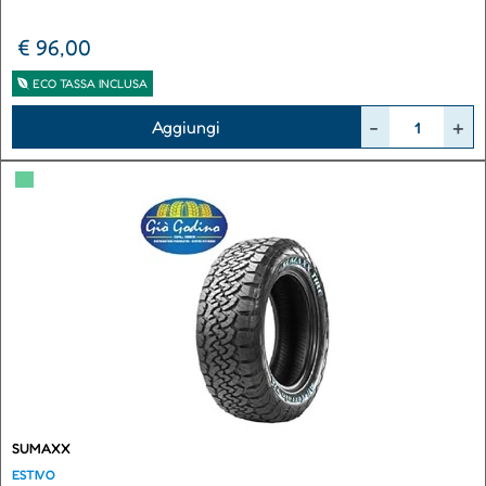
€ 96,00
ECO TASSA INCLUSA
Quantità
Aggiungi
▀
SUMAXX
ESTIVO