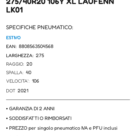
275/40R20 106Y XL LAUFENN
LK01
SPECIFICHE PNEUMATICO:
ESTIVO
8808563504568
EAN:
275
LARGHEZZA:
20
RAGGIO:
40
SPALLA:
106
VELOCITA':
2021
DOT
▪ GARANZIA DI 2 ANNI
▪ SODDISFATTI O RIMBORSATI
▪ PREZZO per singolo pneumatico IVA e PFU inclusi